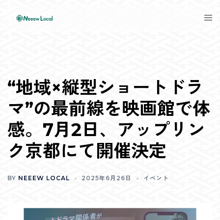
Skip
Tog
to
men
content
“地域×縦型ショートドラ
マ”の最前線を映画館で体
感。7月2日、アップリン
ク京都にて開催決定
BY
NEEEW LOCAL
2025年6月26日
イベント