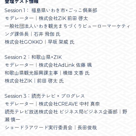
登壇ゲスト情報
​Session 1： 福島県いわき市×ごっこ倶楽部
モデレーター｜株式会社ZIK 前田 啓太
一般社団法人いわき観光まちづくりビューローマーケティ
ング課係長｜石井 飛伽 氏
株式会社GOKKO｜早坂 架威 氏
​Session 2：和歌山県×ZIK
モデレーター｜株式会社AdLink 佐藤 颯
和歌山県観光振興課主事｜横畑 文香 氏
株式会社ZIK｜前田 啓太 氏
​Session 3：読売テレビ × プログレス
モデレーター｜株式会社CREAVE 中村 真奈
読売テレビ放送株式会社 ビジネス局ビジネス企画部｜野
瀬 慎一
ショードラアワード実行委員会｜長田俊哉