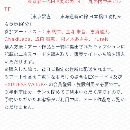
東京都千代田区丸の内1-9-1 丸の内中央ビル
11F
（東京駅直上、東海道新幹線 日本橋口改札か
ら徒歩約1分）
参加アーティスト：
東 樹生
、
金森 朱音
、
志賀龍太
、
ChiakiUeda
、
成田 淑恵
、
根ノ木あさみ
、
ruteN
購入方法：アート作品と一緒に掲出されたキャプションに
記載の二次元コードを読み取り、販売サイトから絵を購入
いただけます。
※購入した絵は、後日ご指定の住所に配送されます。
※アート作品をご覧になるだけの場合もEXサービス及び
EXPRESS WORK
への会員登録・施設利用が必要です。
※半個室はカーテンを閉めてご利用いただく席ですので、
予約いただいたお客様がご利用中は、アート作品をご覧い
ただけません。